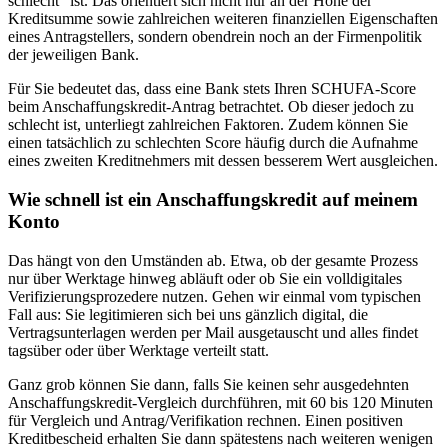
schlecht“ ist. Das orientiert sich nicht nur an der Höhe der
Kreditsumme sowie zahlreichen weiteren finanziellen Eigenschaften
eines Antragstellers, sondern obendrein noch an der Firmenpolitik
der jeweiligen Bank.
Für Sie bedeutet das, dass eine Bank stets Ihren SCHUFA-Score
beim Anschaffungskredit-Antrag betrachtet. Ob dieser jedoch zu
schlecht ist, unterliegt zahlreichen Faktoren. Zudem können Sie
einen tatsächlich zu schlechten Score häufig durch die Aufnahme
eines zweiten Kreditnehmers mit dessen besserem Wert ausgleichen.
Wie schnell ist ein Anschaffungskredit auf meinem
Konto
Das hängt von den Umständen ab. Etwa, ob der gesamte Prozess
nur über Werktage hinweg abläuft oder ob Sie ein volldigitales
Verifizierungsprozedere nutzen. Gehen wir einmal vom typischen
Fall aus: Sie legitimieren sich bei uns gänzlich digital, die
Vertragsunterlagen werden per Mail ausgetauscht und alles findet
tagsüber oder über Werktage verteilt statt.
Ganz grob können Sie dann, falls Sie keinen sehr ausgedehnten
Anschaffungskredit-Vergleich durchführen, mit 60 bis 120 Minuten
für Vergleich und Antrag/Verifikation rechnen. Einen positiven
Kreditbescheid erhalten Sie dann spätestens nach weiteren wenigen