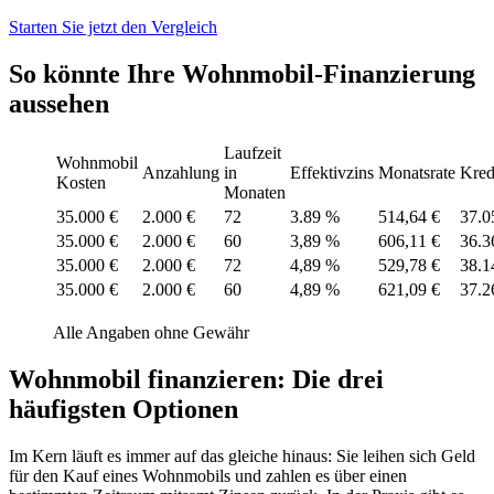
Starten Sie jetzt den Vergleich
So könnte Ihre Wohnmobil-Finanzierung
aussehen
Laufzeit
Wohnmobil
Anzahlung
in
Effektivzins
Monatsrate
Kred
Kosten
Monaten
35.000 €
2.000 €
72
3.89 %
514,64 €
37.0
35.000 €
2.000 €
60
3,89 %
606,11 €
36.3
35.000 €
2.000 €
72
4,89 %
529,78 €
38.1
35.000 €
2.000 €
60
4,89 %
621,09 €
37.2
Alle Angaben ohne Gewähr
Wohnmobil finanzieren: Die drei
häufigsten Optionen
Im Kern läuft es immer auf das gleiche hinaus: Sie leihen sich Geld
für den Kauf eines Wohnmobils und zahlen es über einen