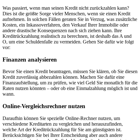
Was passiert, wenn man seinen Kredit nicht zurückzahlen kann?
Dies ist die größte Sorge vieler Menschen, wenn sie einen Kredit
aufnehmen. In solchen Fällen geraten Sie in Verzug, was zusätzliche
Kosten, ein Inkassoverfahren, den Verkauf Ihrer Immobilie oder
andere drastische Konsequenzen nach sich ziehen kann. Ihre
Kreditrückzahlung realistisch zu berechnen, ist deshalb das A und
O, um eine Schuldenfalle zu vermeiden. Gehen Sie dafür wie folgt
vor:
Finanzen analysieren
Bevor Sie einen Kredit beantragen, müssen Sie klären, ob Sie diesen
Kredit zuverlässig abbezahlen können. Machen Sie dafür eine
Finanzaufstellung, um zu prüfen, wie viel Geld Sie monatlich für die
Raten nutzen könnten – oder ob eine Einmalzahlung möglich ist und
wann.
Online-Vergleichsrechner nutzen
Daraufhin können Sie spezielle Online-Rechner nutzen, um
verschiedene Kreditarten zu vergleichen und herauszufinden,
welche Art der Kreditrückzahlung für Sie am günstigsten ist.
Berücksichtigen Sie bei Ihrer Entscheidung aber auch andere