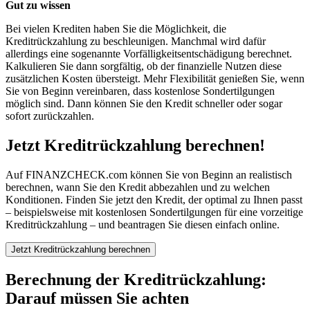
Gut zu wissen
Bei vielen Krediten haben Sie die Möglichkeit, die
Kreditrückzahlung zu beschleunigen. Manchmal wird dafür
allerdings eine sogenannte Vorfälligkeitsentschädigung berechnet.
Kalkulieren Sie dann sorgfältig, ob der finanzielle Nutzen diese
zusätzlichen Kosten übersteigt. Mehr Flexibilität genießen Sie, wenn
Sie von Beginn vereinbaren, dass kostenlose Sondertilgungen
möglich sind. Dann können Sie den Kredit schneller oder sogar
sofort zurückzahlen.
Jetzt Kreditrückzahlung berechnen!
Auf FINANZCHECK.com können Sie von Beginn an realistisch
berechnen, wann Sie den Kredit abbezahlen und zu welchen
Konditionen. Finden Sie jetzt den Kredit, der optimal zu Ihnen passt
– beispielsweise mit kostenlosen Sondertilgungen für eine vorzeitige
Kreditrückzahlung – und beantragen Sie diesen einfach online.
Jetzt Kreditrückzahlung berechnen
Berechnung der Kreditrückzahlung:
Darauf müssen Sie achten