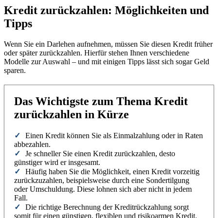
Kredit zurückzahlen: Möglichkeiten und
Tipps
Wenn Sie ein Darlehen aufnehmen, müssen Sie diesen Kredit früher
oder später zurückzahlen. Hierfür stehen Ihnen verschiedene
Modelle zur Auswahl – und mit einigen Tipps lässt sich sogar Geld
sparen.
Das Wichtigste zum Thema Kredit
zurückzahlen in Kürze
Einen Kredit können Sie als Einmalzahlung oder in Raten
abbezahlen.
Je schneller Sie einen Kredit zurückzahlen, desto
günstiger wird er insgesamt.
Häufig haben Sie die Möglichkeit, einen Kredit vorzeitig
zurückzuzahlen, beispielsweise durch eine Sondertilgung
oder Umschuldung. Diese lohnen sich aber nicht in jedem
Fall.
Die richtige Berechnung der Kreditrückzahlung sorgt
somit für einen günstigen, flexiblen und risikoarmen Kredit.