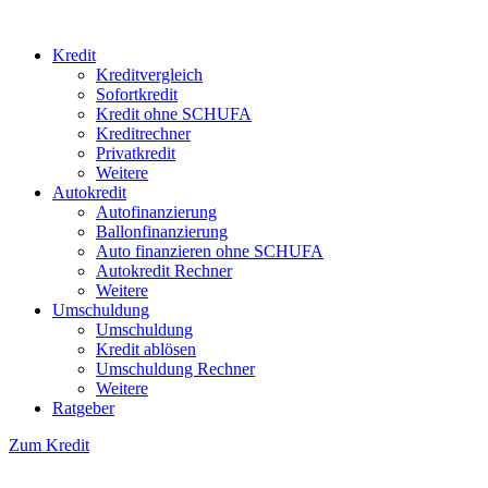
Kredit
Kreditvergleich
Sofortkredit
Kredit ohne SCHUFA
Kreditrechner
Privatkredit
Weitere
Autokredit
Autofinanzierung
Ballonfinanzierung
Auto finanzieren ohne SCHUFA
Autokredit Rechner
Weitere
Umschuldung
Umschuldung
Kredit ablösen
Umschuldung Rechner
Weitere
Ratgeber
Zum Kredit