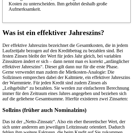
Kosten zu unterscheiden. Ihm gebührt deshalb große
Aufmerksamkeit.
Was ist ein effektiver Jahreszins?
Der effektive Jahreszins bezeichnet die Gesamtkosten, die in jedem
Laufzeitjahr bezogen auf den Kreditbetrag zu bezahlen sind. Bei
festen Zinsen bleibt der Wert für jedes Jahr gleich, bei variablen
Zinssätzen ändert er sich – dann nennt man es korrekt „anfänglicher
effektiver Jahreszins“. Dieser gilt dann nur für die erste Phase.
Gerne verwendet man zudem die Mietkosten-Analogie: Die
Sollzinsen entsprechen dabei der Kaltmiete, ein effektiver Jahreszins
der Warmmiete. Für jeden Kredit sind zudem Zinsen als
„Leihgebühr“ zu bezahlen. Sie werden zur einfacheren Berechnung
immer für den Zeitraum eines Jahres angegeben und beziehen sich
auf die geliehene Gesamtsumme. Hierfür existieren zwei Zinsarten:
Sollzins (früher auch Nominalzins)
Das ist der „Netto-Zinssatz“. Also ein eher theoretischer Wert, der
sich unter anderem am jeweiligen Leitzinssatz orientiert. Dadurch
fehlen ihm weitere Faktoren, die beim Kredit auf Sie zukommen.